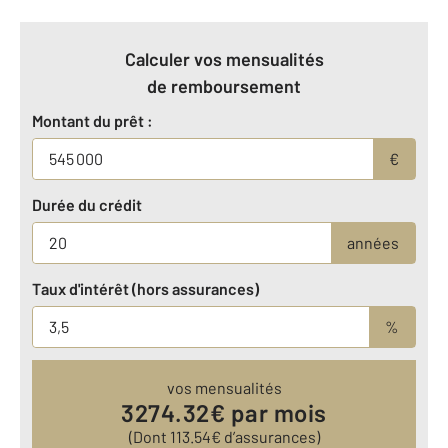
Calculer vos mensualités
de remboursement
Montant du prêt :
€
Durée du crédit
années
Taux d'intérêt (hors assurances)
%
vos mensualités
3274.32
€ par mois
(Dont
113.54
€ d’assurances)