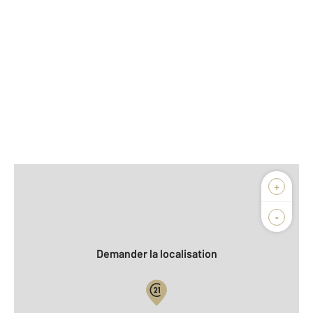
Afficher sur la carte :
+
Agence
Biens vendus
-
Demander la localisation
Vue globale