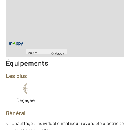
2
Surface totale : 69 m
2
Surface habitable : 69 m
Type d'appartement : F3
er
Étage : 1
Nombre de pièces : 3
[Voir le détail]
Type de construction : Traditionnelle
500 m
©
Mappy
Équipements
Les plus
Dégagée
Général
Chauffage : Individuel climatiseur réversible electricité