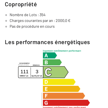
Copropriété
Nombre de Lots : 354
Charges courantes par an : 2000,0 €
Pas de procédure en cours
Les performances énergétiques
logement extrêmement performant
consommation
(énergie primaire)
émissions
111
3
2
2
kg CO
/m
.an
kWh/m
.an
2
logement extrêmement peu performant