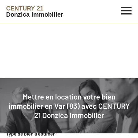
CENTURY 21
Donzica Immobilier
Agence immobilière
Mettre en location
Mettre en location votre bien
Faites estimer gratuitement votre
immobilier en Var (83) avec
CENTURY
bien en location
21 Donzica Immobilier
Concernant votre bien
Type de bien à estimer
*