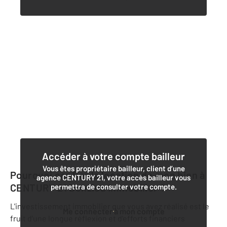
Accéder à votre compte bailleur
Vous êtes propriétaire bailleur, client d’une
Pourquoi confier la location de mon bien à
agence CENTURY 21, votre accès bailleur vous
CENTURY 21 Donzica Immobilier
?
permettra de consulter votre compte.
L'investissement immobilier que vous avez réalisé est le
Me connecter à mon compte
fruit d'une longue réflexion et d'efforts financiers