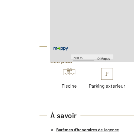
2
Surface totale : 51 m
Type d'appartement : F3
Nombre de pièces : 3
[Voir le détail]
Équipements
500 m
©
Mappy
Les plus
P
Piscine
Parking exterieur
À savoir
Barèmes d'honoraires de l'agence