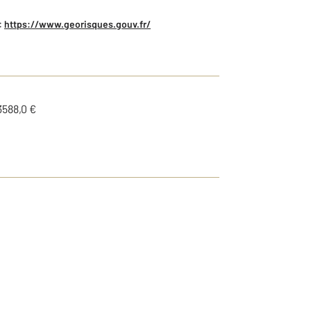
:
https://www.georisques.gouv.fr/
3588,0 €