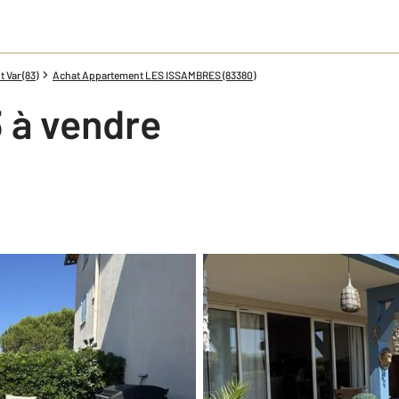
Var (83)
Achat Appartement LES ISSAMBRES (83380)
 à vendre