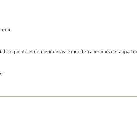
etenu
rt, tranquillité et douceur de vivre méditerranéenne, cet appart
s !