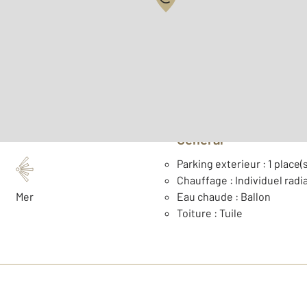
2
Surface habitable : 51 m
Étage : Rez-de-chaussée
Type de construction : Tr
Général
Parking exterieur : 1 place(s
Chauffage : Individuel radia
Mer
Eau chaude : Ballon
Toiture : Tuile