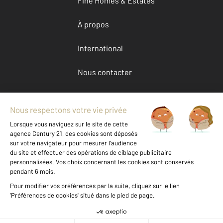
Fine Homes & Estates
À propos
International
Nous contacter
Mentions légales & CGU et Barèmes d'honoraires
Données personnelles
Gestionnaire des cookies
Achat maison autour de STE MAXIME (83120)
Autres maisons a vendre à STE MAXIME (83120)
Location Var (83)