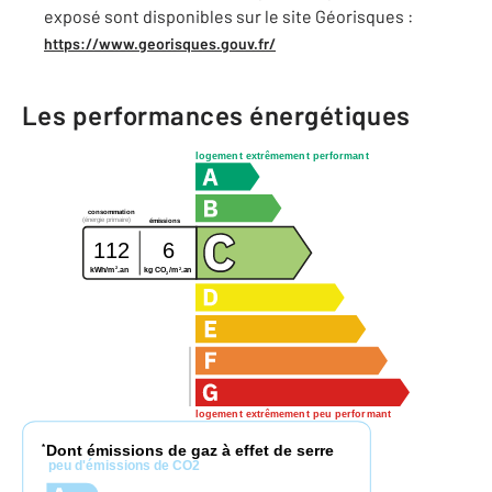
exposé sont disponibles sur le site Géorisques :
https://www.georisques.gouv.fr/
Les performances énergétiques
logement extrêmement performant
consommation
(énergie primaire)
émissions
112
6
2
2
kg CO
/m
.an
kWh/m
.an
2
logement extrêmement peu performant
Dont émissions de gaz à effet de serre
*
peu d'émissions de CO2