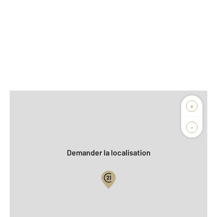
Afficher sur la carte :
+
Agence
Biens vendus
-
Demander la localisation
Vue globale
2
Surface totale : 30 m