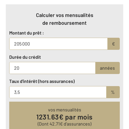
Calculer vos mensualités
de remboursement
Montant du prêt :
€
Durée du crédit
années
Taux d'intérêt (hors assurances)
%
vos mensualités
1231.63
€ par mois
(Dont
42.71
€ d’assurances)