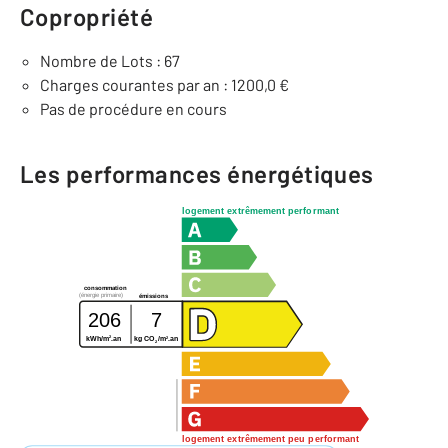
Copropriété
Nombre de Lots : 67
Charges courantes par an : 1200,0 €
Pas de procédure en cours
Les performances énergétiques
logement extrêmement performant
consommation
(énergie primaire)
émissions
206
7
2
2
kWh/m
.an
kg CO
/m
.an
2
logement extrêmement peu performant