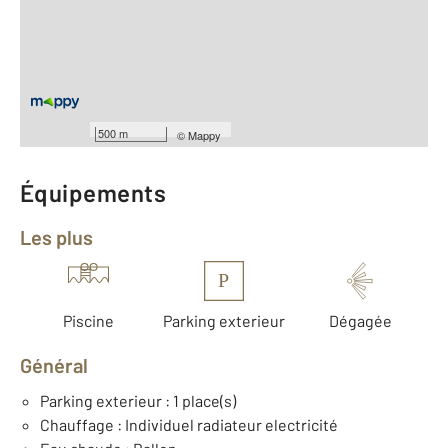
2
Surface habitable : 25,8 m
Type d'appartement : F2
er
Étage : 1
Nombre de pièces : 2
[Voir le détail]
Type de construction : Traditionnelle
Année construction : 1986
500 m
©
Mappy
Équipements
Les plus
P
Piscine
Parking exterieur
Dégagée
Général
Parking exterieur : 1 place(s)
Chauffage : Individuel radiateur electricité