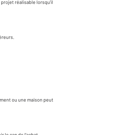
rojet réalisable lorsqu'il
éreurs.
tement ou une maison peut
 le cap de l'achat