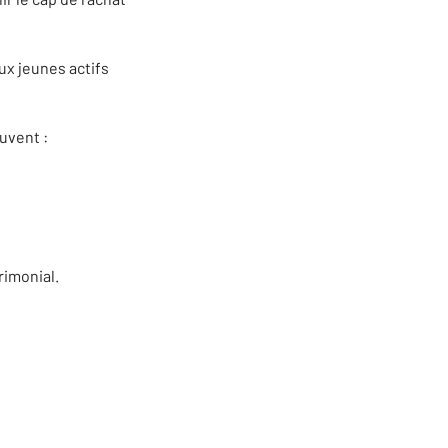
ux jeunes actifs
uvent :
rimonial.