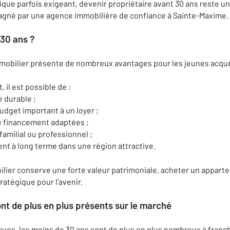
e parfois exigeant, devenir propriétaire avant 30 ans reste un p
agné par une agence immobilière de confiance à Sainte-Maxime.
30 ans ?
immobilier présente de nombreux avantages pour les jeunes acqu
 il est possible de :
 durable ;
udget important à un loyer ;
de financement adaptées ;
familial ou professionnel ;
nt à long terme dans une région attractive.
ilier conserve une forte valeur patrimoniale, acheter un appar
atégique pour l'avenir.
nt de plus en plus présents sur le marché
ues, les moins de 30 ans sont de plus en plus nombreux à franchir